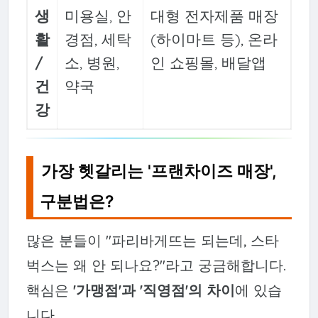
생
미용실, 안
대형 전자제품 매장
활
경점, 세탁
(하이마트 등), 온라
/
소, 병원,
인 쇼핑몰, 배달앱
건
약국
강
가장 헷갈리는 '프랜차이즈 매장',
구분법은?
많은 분들이 "파리바게뜨는 되는데, 스타
벅스는 왜 안 되나요?"라고 궁금해합니다.
핵심은
'가맹점'과 '직영점'의 차이
에 있습
니다.