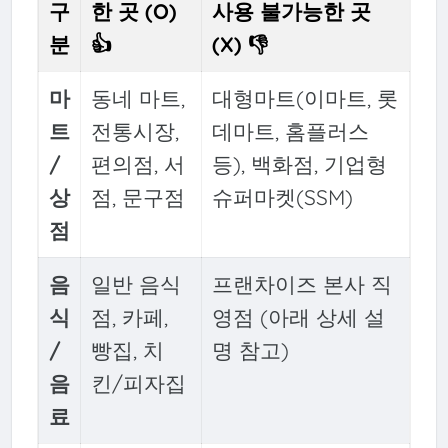
구
한 곳 (O)
사용 불가능한 곳
분
👍
(X) 👎
마
동네 마트,
대형마트(이마트, 롯
트
전통시장,
데마트, 홈플러스
/
편의점, 서
등), 백화점, 기업형
상
점, 문구점
슈퍼마켓(SSM)
점
음
일반 음식
프랜차이즈 본사 직
식
점, 카페,
영점 (아래 상세 설
/
빵집, 치
명 참고)
음
킨/피자집
료